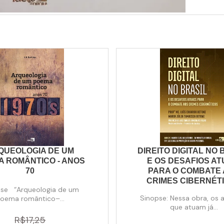
QUEOLOGIA DE UM
DIREITO DIGITAL NO 
A ROMÂNTICO - ANOS
E OS DESAFIOS AT
70
PARA O COMBATE
CRIMES CIBERNÉT
pse “Arqueologia de um
Sinopse: Nessa obra, os 
oema romântico–...
que atuam já...
R$17,25