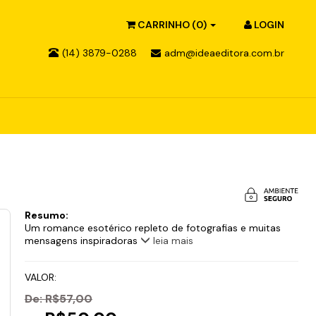
CARRINHO
(0)
LOGIN
(14) 3879-0288
adm@ideaeditora.com.br
Resumo:
Um romance esotérico repleto de fotografias e muitas
mensagens inspiradoras
leia mais
VALOR:
De:
R$57,00