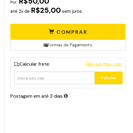
R$50,00
Por:
R$25,00
até 2x de
sem juros
COMPRAR
Formas de Pagamento
Calcular frete:
Não sei meu cep
Calcular
Calcular
frete
Postagem em até 3 dias