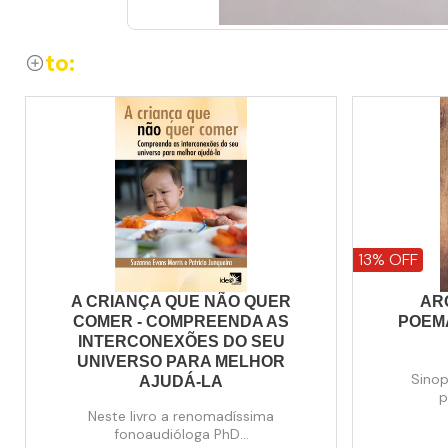
to:
13% OFF
A CRIANÇA QUE NÃO QUER
AR
COMER - COMPREENDA AS
POEM
INTERCONEXÕES DO SEU
UNIVERSO PARA MELHOR
Sino
AJUDÁ-LA
p
Neste livro a renomadíssima
fonoaudióloga PhD...