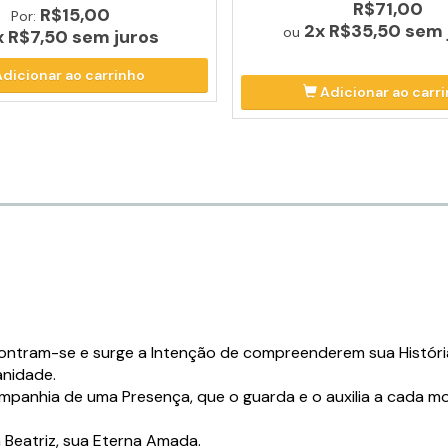
R$71,00
R$15,00
Por:
2x
R$35,50
sem 
ou
x
R$7,50
sem juros
Adicionar ao carrinho
Adicionar ao carr
ncontram-se e surge a Intenção de compreenderem sua Histór
anidade.
mpanhia de uma Presença, que o guarda e o auxilia a cada 
 Beatriz, sua Eterna Amada.