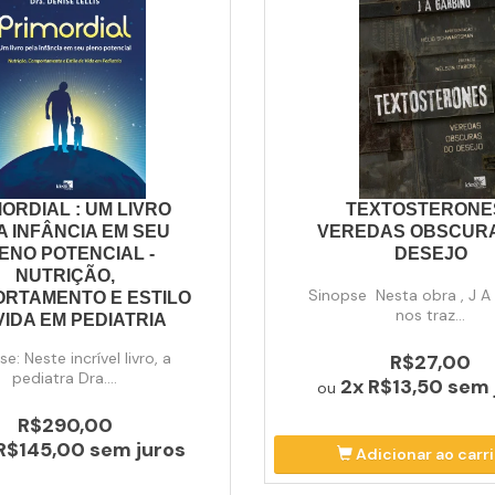
ORDIAL : UM LIVRO
TEXTOSTERONES
A INFÂNCIA EM SEU
VEREDAS OBSCUR
ENO POTENCIAL -
DESEJO
NUTRIÇÃO,
Sinopse Nesta obra , J A
RTAMENTO E ESTILO
nos traz...
VIDA EM PEDIATRIA
e: Neste incrível livro, a
R$27,00
pediatra Dra....
2x
R$13,50
sem 
ou
R$290,00
R$145,00
sem juros
Adicionar ao carr