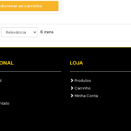
dicionar ao carrinho
6 itens
IONAL
LOJA
l
Produtos
Carrinho
Minha Conta
ntato