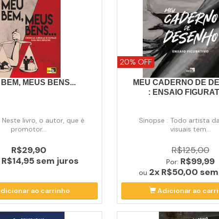
20% OFF
BEM, MEUS BENS...
MEU CADERNO DE D
: ENSAIO FIGURA
 Neste livro, o autor, que é
Sinopse : Todo artista d
promotor...
visuais tem...
R$29,90
R$125,00
x
R$14,95
sem juros
R$99,99
Por:
2x
R$50,00
sem 
ou
dicionar ao carrinho
Adicionar ao carr