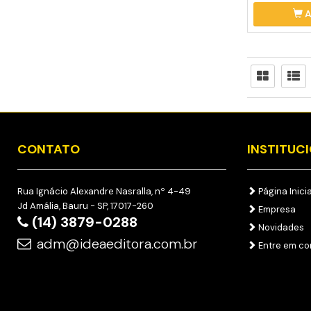
A
CONTATO
INSTITUC
Rua Ignácio Alexandre Nasralla, nº 4-49
Página Inicia
Jd Amália, Bauru - SP, 17017-260
Empresa
(14) 3879-0288
Novidades
adm@ideaeditora.com.br
Entre em co