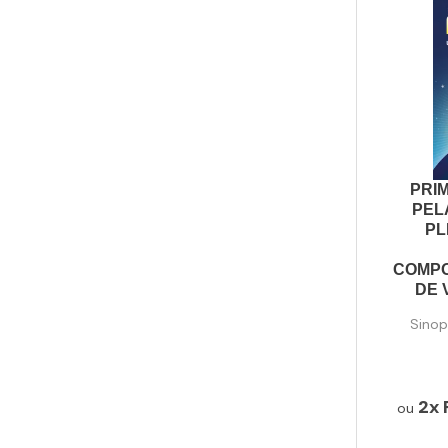
PRIM
PEL
PL
COMPO
DE 
Sinops
2x
ou