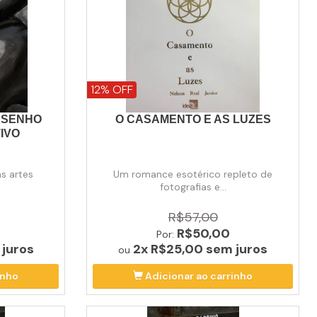
12% OFF
ESENHO
O CASAMENTO E AS LUZES
TIVO
as artes
Um romance esotérico repleto de
fotografias e...
R$57,00
R$50,00
Por:
juros
2x
R$25,00
sem juros
ou
inho
Adicionar ao carrinho